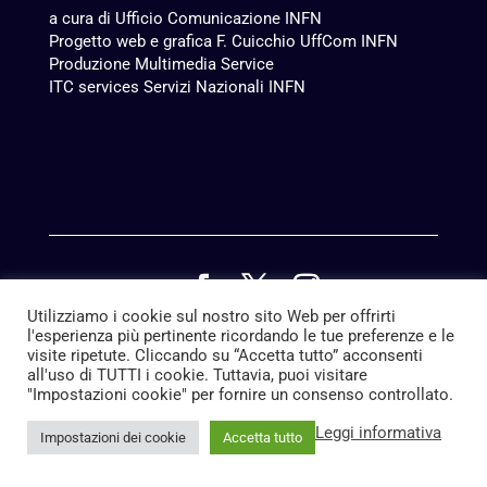
a cura di Ufficio Comunicazione INFN
Progetto web e grafica F. Cuicchio UffCom INFN
Produzione
Multimedia Service
ITC services Servizi Nazionali INFN
Utilizziamo i cookie sul nostro sito Web per offrirti
© 2022 Istituto Nazionale di Fisica Nucleare
l'esperienza più pertinente ricordando le tue preferenze e le
visite ripetute. Cliccando su “Accetta tutto” acconsenti
all'uso di TUTTI i cookie. Tuttavia, puoi visitare
"Impostazioni cookie" per fornire un consenso controllato.
Leggi informativa
Impostazioni dei cookie
Accetta tutto