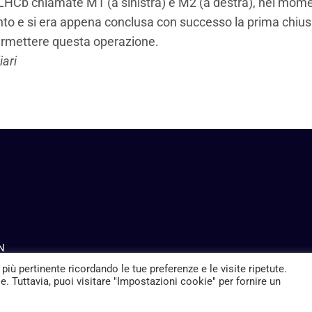
di LHCb chiamate M1 (a sinistra) e M2 (a destra), nel mom
nto e si era appena conclusa con successo la prima chius
permettere questa operazione.
iari
FN
 più pertinente ricordando le tue preferenze e le visite ripetute.
. Tuttavia, puoi visitare "Impostazioni cookie" per fornire un