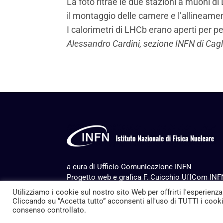
La foto ritrae le due stazioni a muoni 
il montaggio delle camere e l’allineame
I calorimetri di LHCb erano aperti per 
Alessandro Cardini, sezione INFN di Cagl
a cura di Ufficio Comunicazione INFN
Progetto web e grafica F. Cuicchio UffCom IN
Produzione
Multimedia Service
Utilizziamo i cookie sul nostro sito Web per offrirti l'esperienza
ITC services Servizi Nazionali INFN
Cliccando su “Accetta tutto” acconsenti all'uso di TUTTI i cookie
consenso controllato.