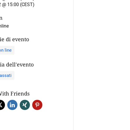
 @ 15:00 (CEST)
on
nline
ie di evento
n line
ia dell'evento
assati
With Friends