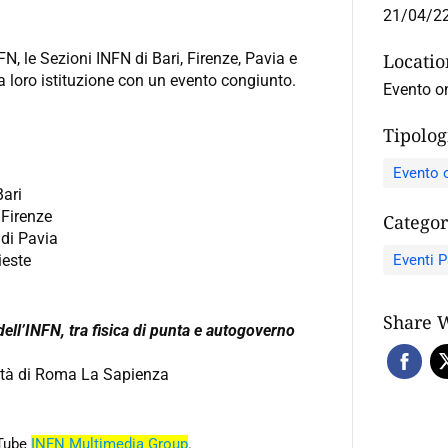
21/04/22
FN, le Sezioni INFN di Bari, Firenze, Pavia e
Locati
la loro istituzione con un evento congiunto.
Evento o
Tipolog
Evento o
Bari
 Firenze
Categor
 di Pavia
ieste
Eventi P
Share 
 dell’INFN, tra fisica di punta e autogoverno
sità di Roma La Sapienza
Tube
INFN Multimedia Group
.